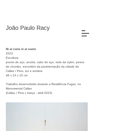
João Paulo Racy
Ni al cielo ni al suelo
2023
Escultura
prumo de aço, anzóis, cabo de aço, rede de nylon, pesos
de chumbo, escombro da pavimentação da cidade de
Callao / Peru, luz e sombra
46 x 14 x 15 cm
Trabalho desenvolvido durante a Residência Fugaz, no
Monumental Callao
(Callao / Peru | março - abril 2023)